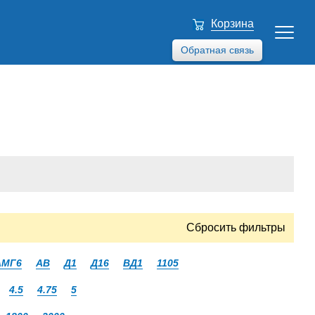
Корзина
Обратная связь
Сбросить фильтры
АМГ6
АВ
Д1
Д16
ВД1
1105
4.5
4.75
5