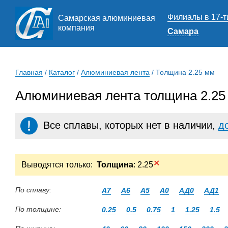
Филиалы в 17-т
Самарская алюминиевая
компания
Самара
Главная
/
Каталог
/
Алюминиевая лента
/
Толщина 2.25 мм
Алюминиевая лента толщина 2.25
Все сплавы, которых нет в наличии,
д
✕
Выводятся только:
Толщина
: 2.25
По сплаву:
А7
А6
А5
А0
АД0
АД1
По толщине:
0.25
0.5
0.75
1
1.25
1.5