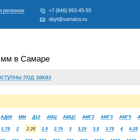
и регионах
+7 (846) 993-45-55
sbyt@samalco.ru
 мм в Самаре
оступны под заказ
АД00
ММ
Д12
АМЦ
АМЦС
АМГ2
АМГ3
АМГ5
1.75
2
2.25
2.5
2.75
3
3.25
3.5
3.75
4
4.25