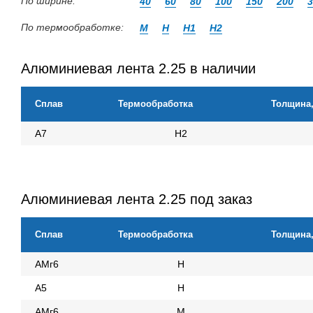
По ширине:
40
60
80
100
150
200
3
По термообработке:
М
Н
Н1
Н2
Алюминиевая лента 2.25 в наличии
Сплав
Термообработка
Толщина
А7
Н2
Алюминиевая лента 2.25 под заказ
Сплав
Термообработка
Толщина
АМг6
Н
А5
Н
АМг6
М