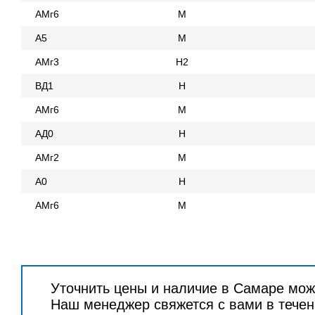
АМг6
М
А5
М
АМг3
Н2
ВД1
Н
АМг6
М
АД0
Н
АМг2
М
А0
Н
АМг6
М
Уточнить цены и наличие в Самаре мож
Наш менеджер свяжется с вами в течен