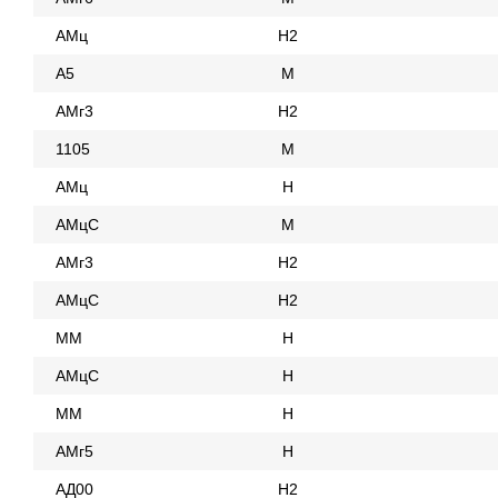
АМц
Н2
А5
М
АМг3
Н2
1105
М
АМц
Н
АМцС
М
АМг3
Н2
АМцС
Н2
ММ
Н
АМцС
Н
ММ
Н
АМг5
Н
АД00
Н2