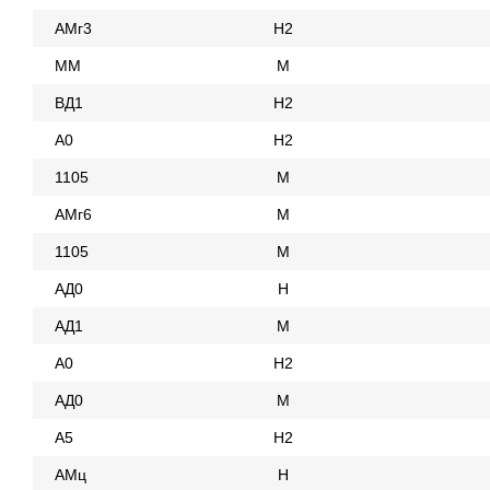
АМг3
Н2
ММ
М
ВД1
Н2
А0
Н2
1105
М
АМг6
М
1105
М
АД0
Н
АД1
М
А0
Н2
АД0
М
А5
Н2
АМц
Н