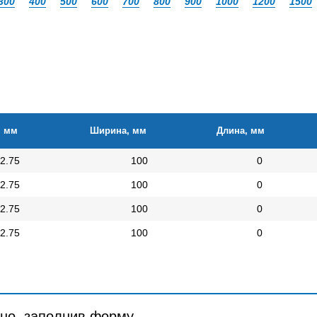
300
400
500
600
700
800
900
1000
1200
1500
, мм
Ширина, мм
Длина, мм
2.75
100
0
2.75
100
0
2.75
100
0
2.75
100
0
но, заполнив форму.