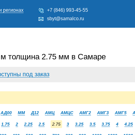
и регионах
+7 (846) 993-45-55
sbyt@samalco.ru
м толщина 2.75 мм в Самаре
оступны под заказ
АД00
ММ
Д12
АМЦ
АМЦС
АМГ2
АМГ3
АМГ5
1.75
2
2.25
2.5
2.75
3
3.25
3.5
3.75
4
4.25