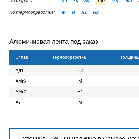
По ширине:
40
60
80
100
150
200
По термообработке:
М
Н
Н1
Н2
Алюминиевая лента под заказ
Сплав
Термообработка
Толщина
АД1
Н2
АМг6
М
АМг2
Н1
А7
М
Уточнить цены и наличие в Самаре мож