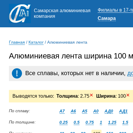
Филиалы в 17-т
Самарская алюминиевая
компания
Самара
Главная
/
Каталог
/
Алюминиевая лента
Алюминиевая лента ширина 100 м
Все сплавы, которых нет в наличии,
д
✕
✕
Выводятся только:
Толщина
: 2.75
Ширина
: 100
По сплаву:
А7
А6
А5
А0
АД0
АД1
По толщине:
0.25
0.5
0.75
1
1.25
1.5