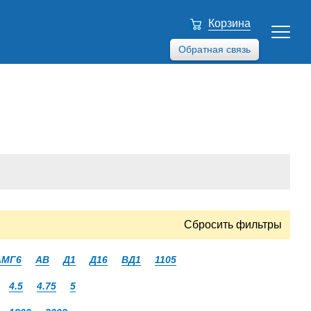
Корзина
Обратная связь
Сбросить фильтры
АМГ6
АВ
Д1
Д16
ВД1
1105
4.5
4.75
5