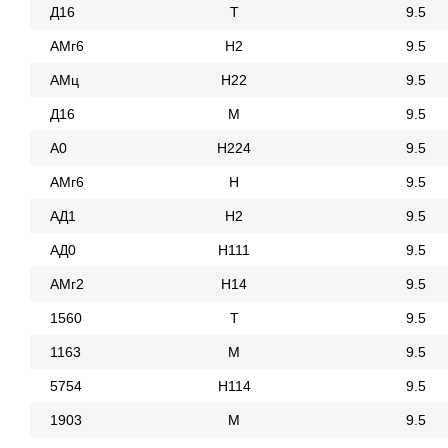
Д16
Т
9.5
АМг6
Н2
9.5
АМц
Н22
9.5
Д16
М
9.5
А0
Н224
9.5
АМг6
Н
9.5
АД1
Н2
9.5
АД0
Н111
9.5
АМг2
Н14
9.5
1560
Т
9.5
1163
М
9.5
5754
Н114
9.5
1903
М
9.5