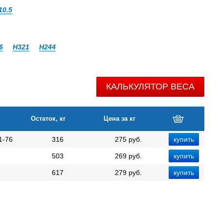
10.5
6
Н321
Н244
КАЛЬКУЛЯТОР ВЕСА
Остаток, кг
Цена за кг
1-76
316
275 руб.
503
269 руб.
617
279 руб.