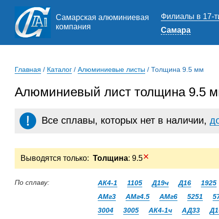
Филиалы в 17-т
Самарская алюминиевая
компания
Самара
Главная
/
Каталог
/
Алюминиевые листы
/
Толщина 9.5 мм
Алюминиевый лист толщина 9.5 м
Все сплавы, которых нет в наличии,
д
✕
Выводятся только:
Толщина
: 9.5
По сплаву:
АК4-1
1105
Д19ч
Д16
1925
АМг3
АМг4.5
АМг6
5251
5
3004
3005
АК4-1ч
АД33
Д1