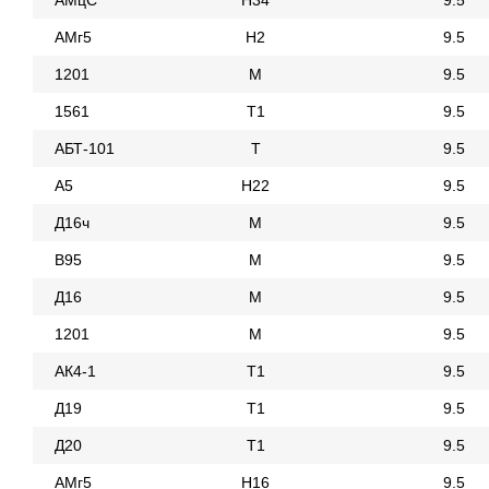
АМцС
Н34
9.5
АМг5
Н2
9.5
1201
М
9.5
1561
Т1
9.5
АБТ-101
Т
9.5
А5
Н22
9.5
Д16ч
М
9.5
В95
М
9.5
Д16
М
9.5
1201
М
9.5
АК4-1
Т1
9.5
Д19
Т1
9.5
Д20
Т1
9.5
АМг5
Н16
9.5