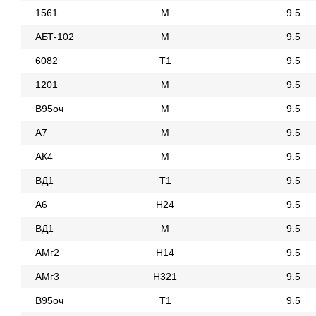
1561
М
9.5
АБТ-102
М
9.5
6082
Т1
9.5
1201
М
9.5
В95оч
М
9.5
А7
М
9.5
АК4
М
9.5
ВД1
Т1
9.5
А6
Н24
9.5
ВД1
М
9.5
АМг2
Н14
9.5
АМг3
Н321
9.5
В95оч
Т1
9.5