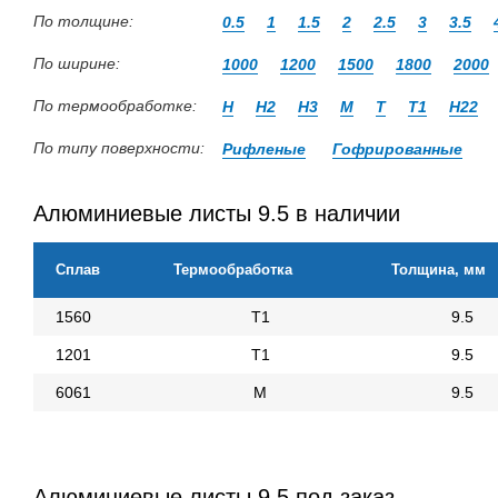
По толщине:
0.5
1
1.5
2
2.5
3
3.5
По ширине:
1000
1200
1500
1800
2000
По термообработке:
Н
Н2
Н3
М
Т
Т1
Н22
По типу поверхности:
Рифленые
Гофрированные
Алюминиевые листы 9.5 в наличии
Сплав
Термообработка
Толщина, мм
1560
Т1
9.5
1201
Т1
9.5
6061
М
9.5
Алюминиевые листы 9.5 под заказ