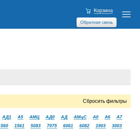
Корзина
Обратная связь
Сбросить фильтры
АД1
А5
АМЦ
АД0
АД
АМцС
А0
А6
А7
1560
1561
5083
7075
6061
6082
1903
3003