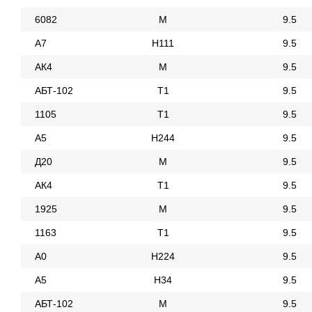
6082
М
9.5
А7
Н111
9.5
АК4
М
9.5
АБТ-102
Т1
9.5
1105
Т1
9.5
А5
Н244
9.5
Д20
М
9.5
АК4
Т1
9.5
1925
М
9.5
1163
Т1
9.5
А0
Н224
9.5
А5
Н34
9.5
АБТ-102
М
9.5