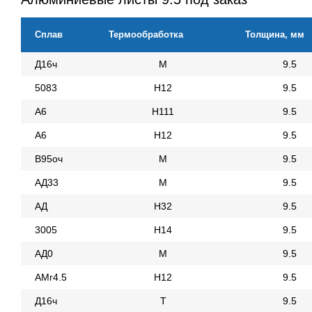
Сплав
Термообработка
Толщина, мм
Д16ч
М
9.5
5083
Н12
9.5
А6
Н111
9.5
А6
Н12
9.5
В95оч
М
9.5
АД33
М
9.5
АД
Н32
9.5
3005
Н14
9.5
АД0
М
9.5
АМг4.5
Н12
9.5
Д16ч
Т
9.5