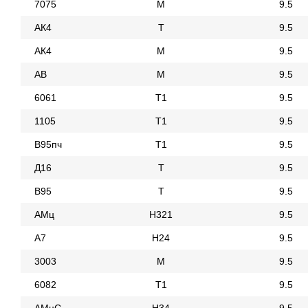
7075
М
9.5
АК4
Т
9.5
АК4
М
9.5
АВ
М
9.5
6061
Т1
9.5
1105
Т1
9.5
В95пч
Т1
9.5
Д16
Т
9.5
В95
Т
9.5
АМц
Н321
9.5
А7
Н24
9.5
3003
М
9.5
6082
Т1
9.5