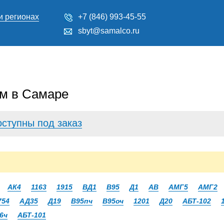
и регионах
+7 (846) 993-45-55
sbyt@samalco.ru
м в Самаре
оступны под заказ
АК4
1163
1915
ВД1
В95
Д1
АВ
АМГ5
АМГ2
754
АД35
Д19
В95пч
В95оч
1201
Д20
АБТ-102
6ч
АБТ-101