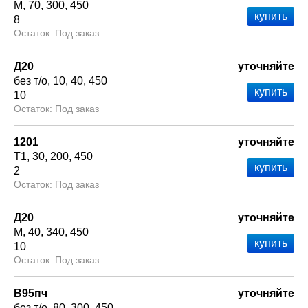
М
70
300
450
8
Под заказ
Д20
уточняйте
без т/о
10
40
450
10
Под заказ
1201
уточняйте
Т1
30
200
450
2
Под заказ
Д20
уточняйте
М
40
340
450
10
Под заказ
В95пч
уточняйте
без т/о
80
300
450