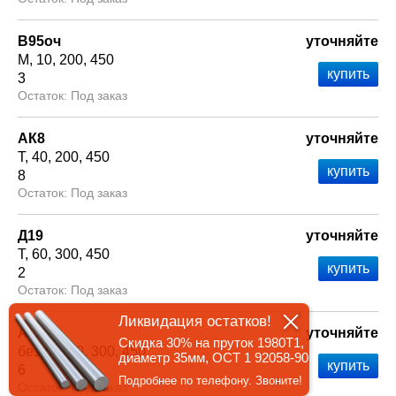
В95оч
уточняйте
М
10
200
450
3
Под заказ
АК8
уточняйте
Т
40
200
450
8
Под заказ
Д19
уточняйте
Т
60
300
450
2
Под заказ
Ликвидация остатков!
Амг2
уточняйте
Скидка 30% на пруток 1980Т1,
без т/о
60
300
450
диаметр 35мм, ОСТ 1 92058-90
6
Подробнее по телефону. Звоните!
Под заказ