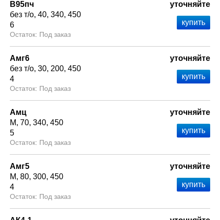
В95пч
уточняйте
без т/о
40
340
450
6
Под заказ
Амг6
уточняйте
без т/о
30
200
450
4
Под заказ
Амц
уточняйте
М
70
340
450
5
Под заказ
Амг5
уточняйте
М
80
300
450
4
Под заказ