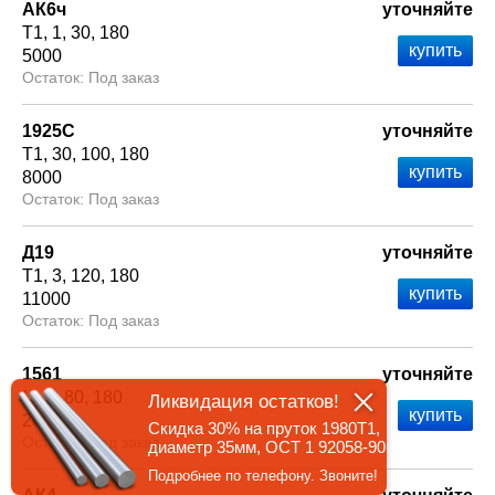
АК6ч
уточняйте
Т1
1
30
180
5000
Под заказ
1925С
уточняйте
Т1
30
100
180
8000
Под заказ
Д19
уточняйте
Т1
3
120
180
11000
Под заказ
1561
уточняйте
М
3
80
180
Ликвидация остатков!
2000
Скидка 30% на пруток 1980Т1,
Под заказ
диаметр 35мм, ОСТ 1 92058-90
Подробнее по телефону. Звоните!