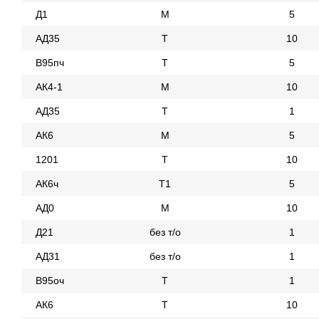
Д1
М
5
АД35
Т
10
В95пч
Т
5
АК4-1
М
10
АД35
Т
1
АК6
М
5
1201
Т
10
АК6ч
Т1
5
АД0
М
10
Д21
без т/о
1
АД31
без т/о
1
В95оч
Т
1
АК6
Т
10