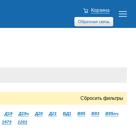
Корзина
Обратная связь
Сбросить фильтры
Д19
Д19ч
Д20
Д21
ВД1
В95
В93
В95пч
1973
1201