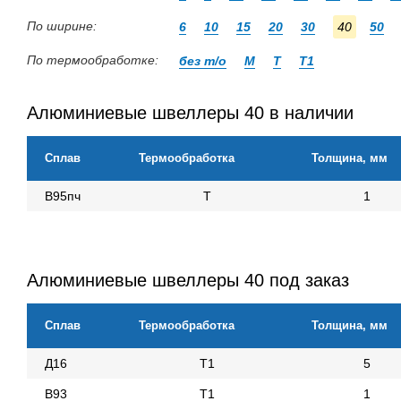
По ширине:
6
10
15
20
30
40
50
По термообработке:
без т/о
М
Т
Т1
Алюминиевые швеллеры 40 в наличии
Сплав
Термообработка
Толщина, мм
В95пч
Т
1
Алюминиевые швеллеры 40 под заказ
Сплав
Термообработка
Толщина, мм
Д16
Т1
5
В93
Т1
1