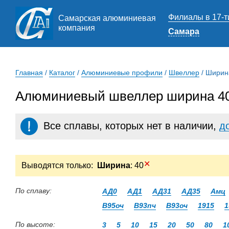
Филиалы в 17-т
Самарская алюминиевая
компания
Самара
Главная
/
Каталог
/
Алюминиевые профили
/
Швеллер
/
Ширин
Алюминиевый швеллер ширина 40
Все сплавы, которых нет в наличии,
д
✕
Выводятся только:
Ширина
: 40
По сплаву:
АД0
АД1
АД31
АД35
Амц
В95оч
В93пч
В93оч
1915
1
По высоте:
3
5
10
15
20
50
80
1