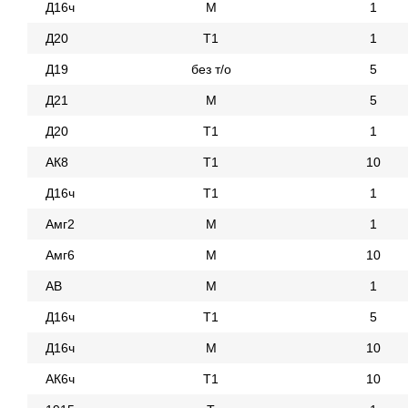
Д16ч
М
1
Д20
Т1
1
Д19
без т/о
5
Д21
М
5
Д20
Т1
1
АК8
Т1
10
Д16ч
Т1
1
Амг2
М
1
Амг6
М
10
АВ
М
1
Д16ч
Т1
5
Д16ч
М
10
АК6ч
Т1
10