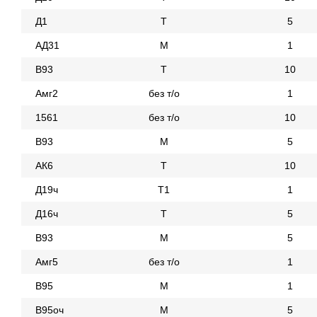
Д1
Т
5
АД31
М
1
В93
Т
10
Амг2
без т/о
1
1561
без т/о
10
В93
М
5
АК6
Т
10
Д19ч
Т1
1
Д16ч
Т
5
В93
М
5
Амг5
без т/о
1
В95
М
1
В95оч
М
5