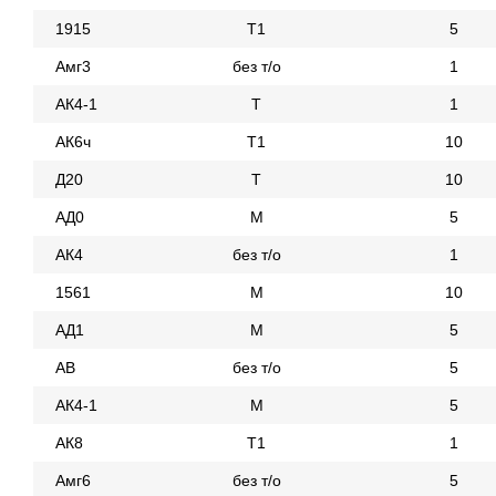
1915
Т1
5
Амг3
без т/о
1
АК4-1
Т
1
АК6ч
Т1
10
Д20
Т
10
АД0
М
5
АК4
без т/о
1
1561
М
10
АД1
М
5
АВ
без т/о
5
АК4-1
М
5
АК8
Т1
1
Амг6
без т/о
5