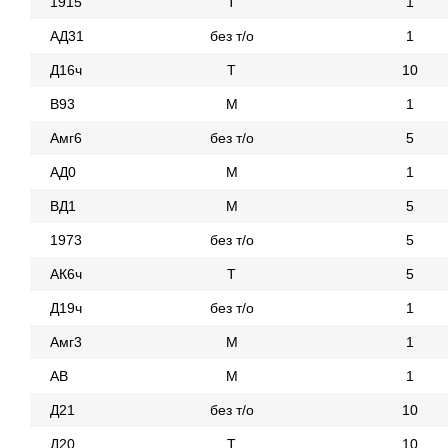
1915
Т
1
АД31
без т/о
1
Д16ч
Т
10
В93
М
1
Амг6
без т/о
5
АД0
М
1
ВД1
М
5
1973
без т/о
5
АК6ч
Т
5
Д19ч
без т/о
1
Амг3
М
1
АВ
М
1
Д21
без т/о
10
Д20
Т
10