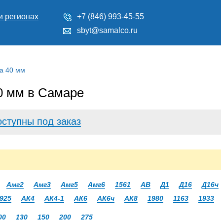
и регионах
+7 (846) 993-45-55
sbyt@samalco.ru
а 40 мм
 мм в Самаре
оступны под заказ
Амг2
Амг3
Амг5
Амг6
1561
АВ
Д1
Д16
Д16ч
925
АК4
АК4-1
АК6
АК6ч
АК8
1980
1163
1933
00
130
150
200
275