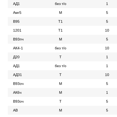
АД1
без т/о
1
Амг5
М
5
В95
Т1
5
1201
Т1
10
В93пч
М
5
АК4-1
без т/о
10
Д20
Т
1
АД1
без т/о
1
АД31
Т
10
В93оч
М
5
АК6ч
М
1
В93оч
Т
5
АВ
М
5