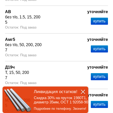
АВ
уточняйте
без т/о
1.5
15
200
5
Под заказ
Амг5
уточняйте
без т/о
50
200
200
7
Под заказ
Д19ч
уточняйте
Т
15
50
200
7
Под заказ
Ликвидация остатков!
1925
уточняйте
Скидка 30% на пруток 1980Т1,
М
15
15
200
диаметр 35мм, ОСТ 1 92058-90
5
Подробнее по телефону. Звоните!
Под заказ