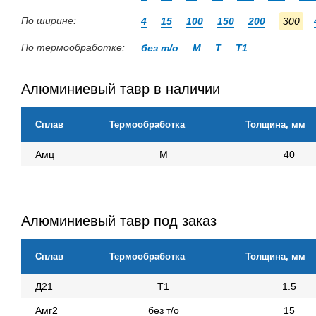
По ширине:
4
15
100
150
200
300
По термообработке:
без т/о
М
Т
Т1
Алюминиевый тавр в наличии
Сплав
Термообработка
Толщина, мм
Амц
М
40
Алюминиевый тавр под заказ
Сплав
Термообработка
Толщина, мм
Д21
Т1
1.5
Амг2
без т/о
15