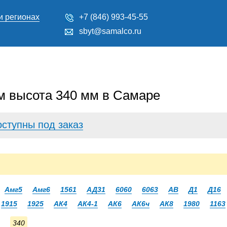
и регионах
+7 (846) 993-45-55
sbyt@samalco.ru
 высота 340 мм в Самаре
оступны под заказ
Амг5
Амг6
1561
АД31
6060
6063
АВ
Д1
Д16
1915
1925
АК4
АК4-1
АК6
АК6ч
АК8
1980
1163
340