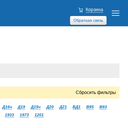
Корзина
Обратная связь
Сбросить фильтры
Д16ч
Д19
Д19ч
Д20
Д21
ВД1
В95
В93
1933
1973
1201