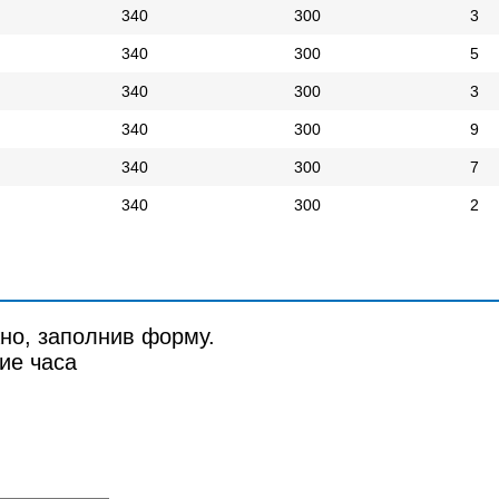
340
300
3
340
300
5
340
300
3
340
300
9
340
300
7
340
300
2
но, заполнив форму.
ие часа