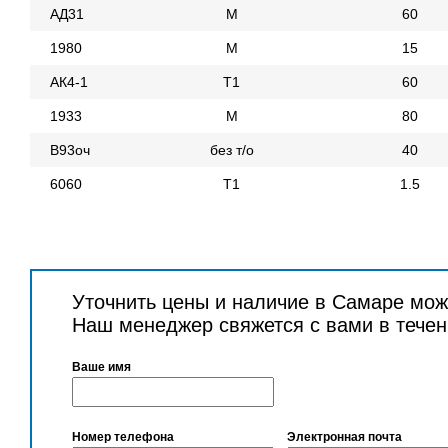
АД31
М
60
1980
М
15
АК4-1
Т1
60
1933
М
80
В93оч
без т/о
40
6060
Т1
1.5
Уточнить цены и наличие в Самаре мож
Наш менеджер свяжется с вами в течен
Ваше имя
Номер телефона
Электронная почта