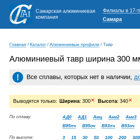
Филиалы в 17-т
Самарская алюминиевая
компания
Самара
Главная
/
Каталог
/
Алюминиевые профили
/
Тавр
Алюминиевый тавр ширина 300 мм
Все сплавы, которых нет в наличии,
д
✕
✕
Выводятся только:
Ширина
: 300
Высота
: 340
По сплаву:
АД0
АД1
Амц
Амг2
Амг3
В95пч
В95оч
В93пч
В93оч
По высоте:
3
15
30
50
100
200
300