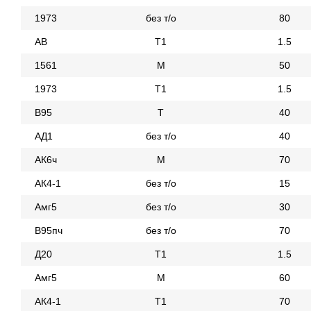
1973
без т/о
80
АВ
Т1
1.5
1561
М
50
1973
Т1
1.5
В95
Т
40
АД1
без т/о
40
АК6ч
М
70
АК4-1
без т/о
15
Амг5
без т/о
30
В95пч
без т/о
70
Д20
Т1
1.5
Амг5
М
60
АК4-1
Т1
70