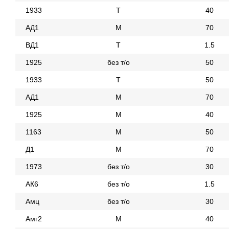
1933
Т
40
АД1
М
70
ВД1
Т
1.5
1925
без т/о
50
1933
Т
50
АД1
М
70
1925
М
40
1163
М
50
Д1
М
70
1973
без т/о
30
АК6
без т/о
1.5
Амц
без т/о
30
Амг2
М
40