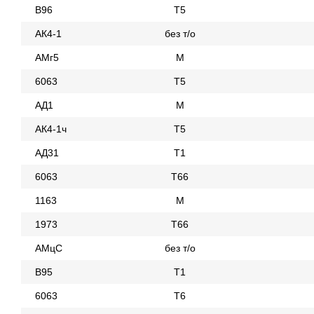
В96
Т5
АК4-1
без т/о
АМг5
М
6063
Т5
АД1
М
АК4-1ч
Т5
АД31
Т1
6063
Т66
1163
М
1973
Т66
АМцС
без т/о
В95
Т1
6063
Т6