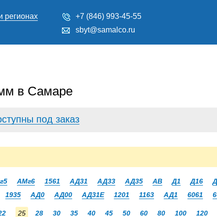
и регионах
+7 (846) 993-45-55
sbyt@samalco.ru
мм в Самаре
оступны под заказ
г5
АМг6
1561
АД31
АД33
АД35
АВ
Д1
Д16
Д
1935
АД0
АД00
АД31Е
1201
1163
АД1
6061
6
22
25
28
30
35
40
45
50
60
80
100
120