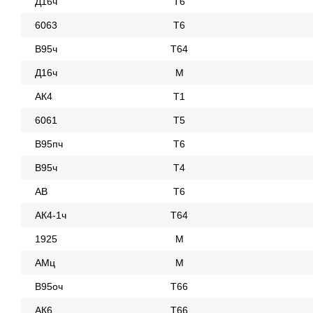
Д16ч
Т6
6063
Т6
В95ч
Т64
Д16ч
М
АК4
Т1
6061
Т5
В95пч
Т6
В95ч
Т4
АВ
Т6
АК4-1ч
Т64
1925
М
АМц
М
В95оч
Т66
АК6
Т66