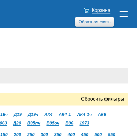
Корзина
Обратная связь
Сбросить фильтры
16ч
Д19
Д19ч
АК4
АК4-1
АК4-1ч
АК6
063
Д20
В95пч
В95оч
В96
1973
150
200
250
300
350
400
450
500
550