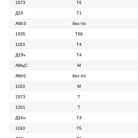
1973
Т6
Д19
Т1
АМг3
без т/о
1925
Т66
1163
Т4
Д19ч
Т4
АМцС
М
АМг5
без т/о
1163
М
1973
Т
1201
Т
Д16ч
Т4
1163
Т5