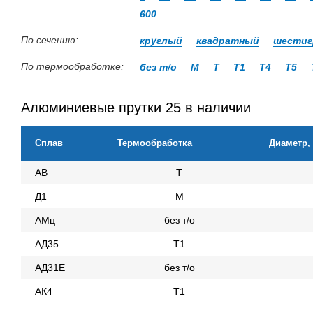
600
По сечению:
круглый
квадратный
шестиг
По термообработке:
без т/о
М
Т
Т1
Т4
Т5
Алюминиевые прутки 25 в наличии
Сплав
Термообработка
Диаметр,
АВ
Т
Д1
М
АМц
без т/о
АД35
Т1
АД31Е
без т/о
АК4
Т1