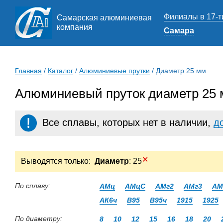
Филиалы в 17-т
Самарская алюминиевая
компания
Самара
Главная
/
Каталог
/
Алюминиевые прутки
/
Диаметр 25 мм
Алюминиевый пруток диаметр 25 
Все сплавы, которых нет в наличии,
д
✕
Выводятся только:
Диаметр
: 25
По сплаву:
АМц
АМцС
АМг2
АМг3
АМ
АК6ч
В95
В95ч
1915
1925
По диаметру:
8
10
12
15
16
18
20