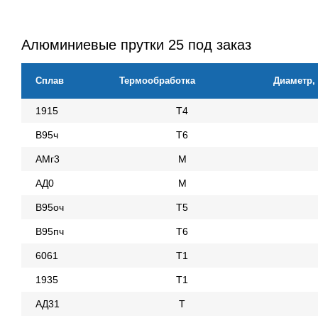
Алюминиевые прутки 25 под заказ
Сплав
Термообработка
Диаметр,
1915
Т4
В95ч
Т6
АМг3
М
АД0
М
В95оч
Т5
В95пч
Т6
6061
Т1
1935
Т1
АД31
Т