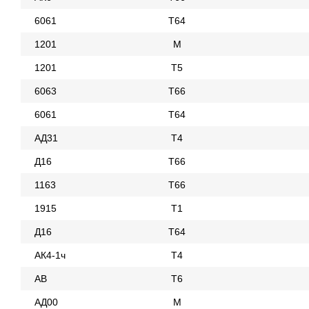
6061
Т64
1201
М
1201
Т5
6063
Т66
6061
Т64
АД31
Т4
Д16
Т66
1163
Т66
1915
Т1
Д16
Т64
АК4-1ч
Т4
АВ
Т6
АД00
М