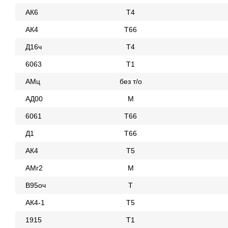
АК6
Т4
АК4
Т66
Д16ч
Т4
6063
Т1
АМц
без т/о
АД00
М
6061
Т66
Д1
Т66
АК4
Т5
АМг2
М
В95оч
Т
АК4-1
Т5
1915
Т1