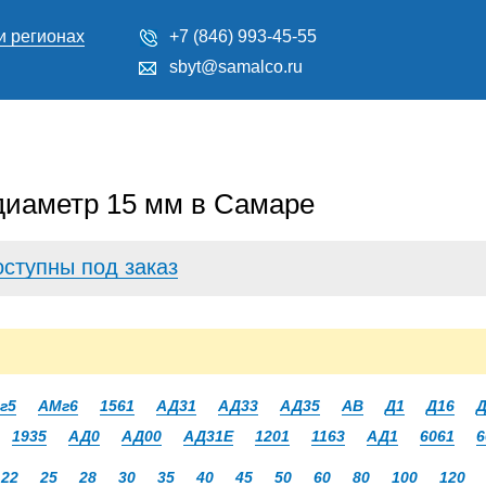
и регионах
+7 (846) 993-45-55
sbyt@samalco.ru
диаметр 15 мм в Самаре
оступны под заказ
г5
АМг6
1561
АД31
АД33
АД35
АВ
Д1
Д16
Д
1935
АД0
АД00
АД31Е
1201
1163
АД1
6061
6
22
25
28
30
35
40
45
50
60
80
100
120