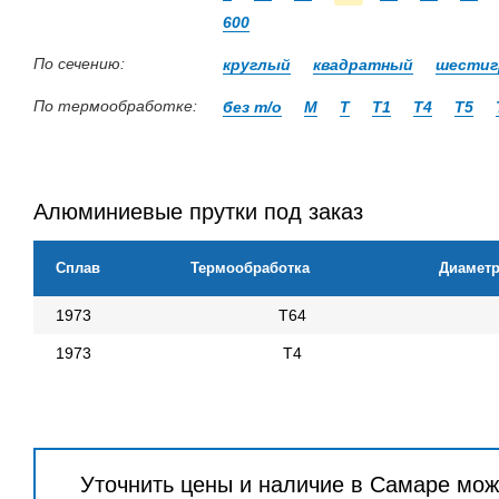
600
По сечению:
круглый
квадратный
шестиг
По термообработке:
без т/о
М
Т
Т1
Т4
Т5
Алюминиевые прутки под заказ
Сплав
Термообработка
Диаметр
1973
Т64
1973
Т4
Уточнить цены и наличие в Самаре мож