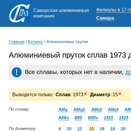
Филиалы в 17-т
Самарская алюминиевая
компания
Самара
Главная
/
Каталог
/
Алюминиевые прутки
Алюминиевый пруток сплав 1973 
Все сплавы, которых нет в наличии,
д
✕
✕
Выводятся только:
Сплав
: 1973
Диаметр
: 15
По сплаву:
АМц
АМцС
АМг2
АМг3
АМ
АК6ч
В95
В95ч
1915
1925
По диаметру:
8
10
12
15
16
18
20