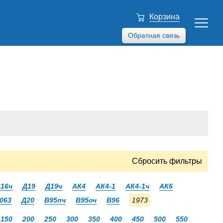
Корзина
Обратная связь
Сбросить фильтры
16ч
Д19
Д19ч
АК4
АК4-1
АК4-1ч
АК6
063
Д20
В95пч
В95оч
В96
1973
150
200
250
300
350
400
450
500
550