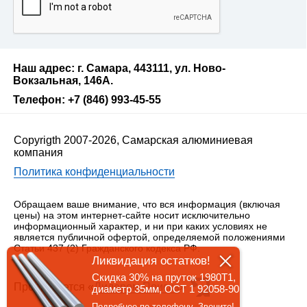
Наш адрес: г. Самара, 443111, ул. Ново-
Вокзальная, 146А.
Телефон: +7 (846) 993-45-55
Copyrigth 2007-2026, Самарская алюминиевая
компания
Политика конфиденциальности
Обращаем ваше внимание, что вся информация (включая
цены) на этом интернет-сайте носит исключительно
информационный характер, и ни при каких условиях не
является публичной офертой, определяемой положениями
Статьи 437 (2) Гражданского кодекса РФ.
Ликвидация остатков!
Скидка 30% на пруток 1980Т1,
Продвигается «
Лидером Поиска
»
диаметр 35мм, ОСТ 1 92058-90
Подробнее по телефону. Звоните!