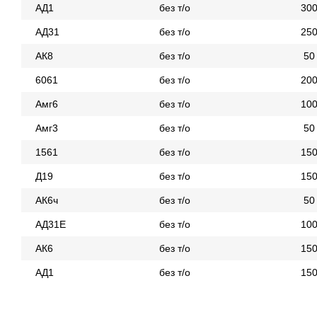
АД1
без т/о
30
АД31
без т/о
25
АК8
без т/о
50
6061
без т/о
20
Амг6
без т/о
10
Амг3
без т/о
50
1561
без т/о
15
Д19
без т/о
15
АК6ч
без т/о
50
АД31Е
без т/о
10
АК6
без т/о
15
АД1
без т/о
15