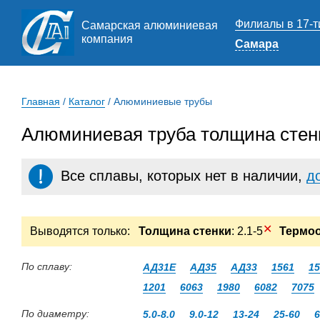
Филиалы в 17-т
Самарская алюминиевая
компания
Самара
Главная
/
Каталог
/
Алюминиевые трубы
Алюминиевая труба толщина стенк
Все сплавы, которых нет в наличии,
д
✕
Выводятся только:
Толщина стенки
: 2.1-5
Термо
По сплаву:
АД31Е
АД35
АД33
1561
15
1201
6063
1980
6082
7075
По диаметру:
5.0-8.0
9.0-12
13-24
25-60
6