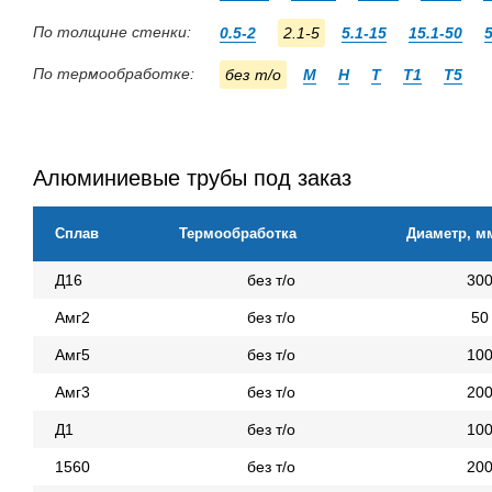
По толщине стенки:
0.5-2
2.1-5
5.1-15
15.1-50
По термообработке:
без т/о
М
Н
Т
Т1
Т5
Алюминиевые трубы под заказ
Сплав
Термообработка
Диаметр, м
Д16
без т/о
30
Амг2
без т/о
50
Амг5
без т/о
10
Амг3
без т/о
20
Д1
без т/о
10
1560
без т/о
20