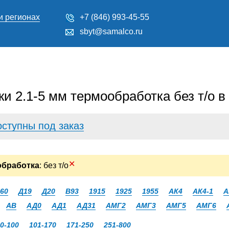
и регионах
+7 (846) 993-45-55
sbyt@samalco.ru
и 2.1-5 мм термообработка без т/о 
оступны под заказ
✕
обработка
: без т/о
60
Д19
Д20
В93
1915
1925
1955
АК4
АК4-1
А
АВ
АД0
АД1
АД31
АМГ2
АМГ3
АМГ5
АМГ6
0-100
101-170
171-250
251-800