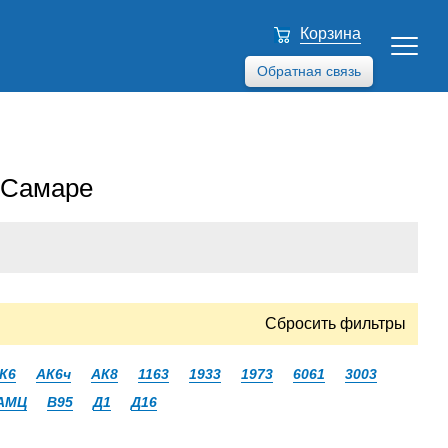
Корзина
Обратная связь
в Самаре
Сбросить фильтры
К6
АК6ч
АК8
1163
1933
1973
6061
3003
АМЦ
В95
Д1
Д16