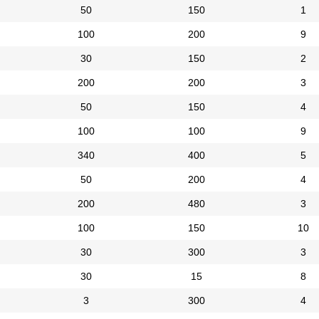
50
150
1
100
200
9
30
150
2
200
200
3
50
150
4
100
100
9
340
400
5
50
200
4
200
480
3
100
150
10
30
300
3
30
15
8
3
300
4