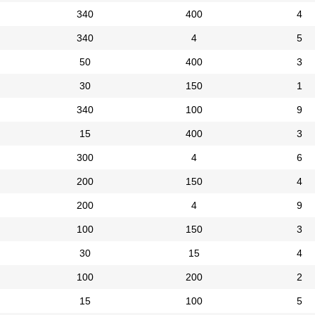
340
400
4
340
4
5
50
400
3
30
150
1
340
100
9
15
400
3
300
4
6
200
150
4
200
4
9
100
150
3
30
15
4
100
200
2
15
100
5