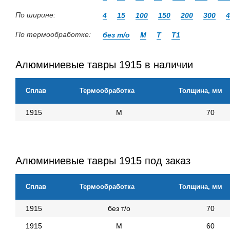
По ширине:
4
15
100
150
200
300
4
По термообработке:
без т/о
М
Т
Т1
Алюминиевые тавры 1915 в наличии
Сплав
Термообработка
Толщина, мм
1915
М
70
Алюминиевые тавры 1915 под заказ
Сплав
Термообработка
Толщина, мм
1915
без т/о
70
1915
М
60