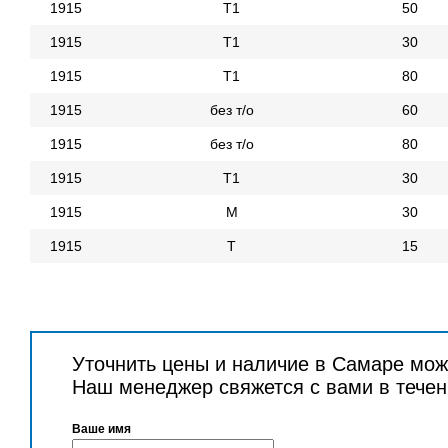
1915
Т1
50
1915
Т1
30
1915
Т1
80
1915
без т/о
60
1915
без т/о
80
1915
Т1
30
1915
М
30
1915
Т
15
Уточнить цены и наличие в Самаре мож
Наш менеджер свяжется с вами в течен
Ваше имя