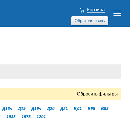
Корзина
Обратная связь
Сбросить фильтры
Д16ч
Д19
Д19ч
Д20
Д21
ВД1
В95
В93
3
1933
1973
1201