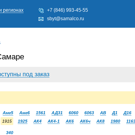
и регионах
+7 (846) 993-45-55
sbyt@samalco.ru
5
Самаре
оступны под заказ
Амг5
Амг6
1561
АД31
6060
6063
АВ
Д1
Д16
1915
1925
АК4
АК4-1
АК6
АК6ч
АК8
1980
116
340