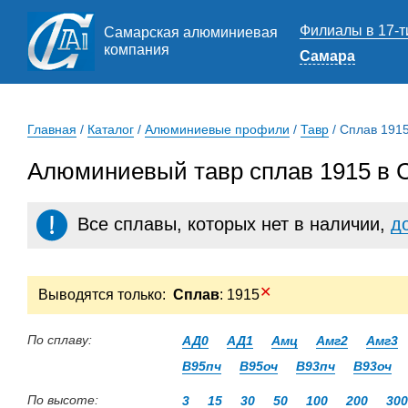
Филиалы в 17-т
Самарская алюминиевая
компания
Самара
Главная
/
Каталог
/
Алюминиевые профили
/
Тавр
/
Сплав 191
Алюминиевый тавр сплав 1915 в 
Все сплавы, которых нет в наличии,
д
✕
Выводятся только:
Сплав
: 1915
По сплаву:
АД0
АД1
Амц
Амг2
Амг3
В95пч
В95оч
В93пч
В93оч
По высоте:
3
15
30
50
100
200
300