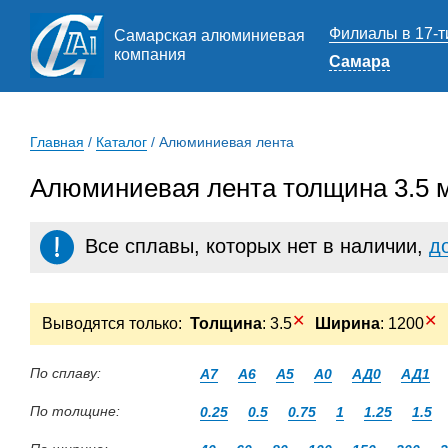
Филиалы в 17-т
Самарская алюминиевая
компания
Самара
Главная
/
Каталог
/
Алюминиевая лента
Алюминиевая лента толщина 3.5 
Все сплавы, которых нет в наличии,
д
✕
✕
Выводятся только:
Толщина
: 3.5
Ширина
: 1200
По сплаву:
А7
А6
А5
А0
АД0
АД1
По толщине:
0.25
0.5
0.75
1
1.25
1.5