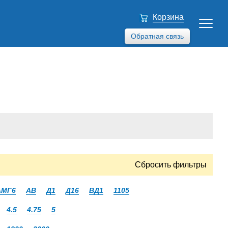
Корзина
Обратная связь
Сбросить фильтры
АМГ6
АВ
Д1
Д16
ВД1
1105
4.5
4.75
5