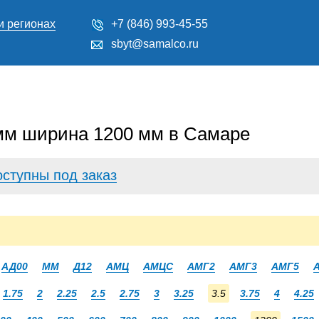
и регионах
+7 (846) 993-45-55
sbyt@samalco.ru
мм ширина 1200 мм в Самаре
оступны под заказ
АД00
ММ
Д12
АМЦ
АМЦС
АМГ2
АМГ3
АМГ5
1.75
2
2.25
2.5
2.75
3
3.25
3.5
3.75
4
4.25