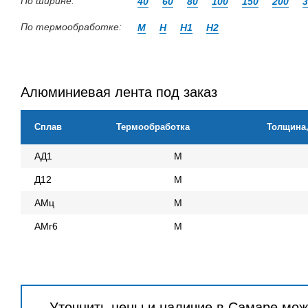
По ширине:
40
60
80
100
150
200
3
По термообработке:
М
Н
Н1
Н2
Алюминиевая лента под заказ
Сплав
Термообработка
Толщина
АД1
М
Д12
М
АМц
М
АМг6
М
Уточнить цены и наличие в Самаре мож