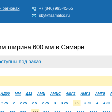
и регионах
+7 (846) 993-45-55
sbyt@samalco.ru
мм ширина 600 мм в Самаре
оступны под заказ
АД00
ММ
Д12
АМЦ
АМЦС
АМГ2
АМГ3
АМГ5
1.75
2
2.25
2.5
2.75
3
3.25
3.5
3.75
4
4.25