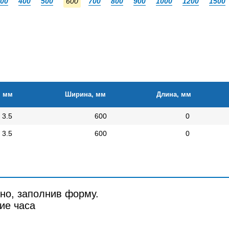
00
400
500
600
700
800
900
1000
1200
1500
, мм
Ширина, мм
Длина, мм
3.5
600
0
3.5
600
0
но, заполнив форму.
ие часа