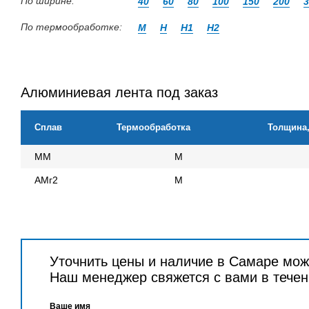
По ширине:
40
60
80
100
150
200
3
По термообработке:
М
Н
Н1
Н2
Алюминиевая лента под заказ
Сплав
Термообработка
Толщина
ММ
М
АМг2
М
Уточнить цены и наличие в Самаре мож
Наш менеджер свяжется с вами в течен
Ваше имя