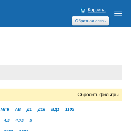
Корзина
Обратная связь
Сбросить фильтры
АМГ6
АВ
Д1
Д16
ВД1
1105
4.5
4.75
5