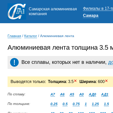
Филиалы в 17-т
Самарская алюминиевая
компания
Самара
Главная
/
Каталог
/
Алюминиевая лента
Алюминиевая лента толщина 3.5 
Все сплавы, которых нет в наличии,
д
✕
✕
Выводятся только:
Толщина
: 3.5
Ширина
: 600
По сплаву:
А7
А6
А5
А0
АД0
АД1
По толщине:
0.25
0.5
0.75
1
1.25
1.5