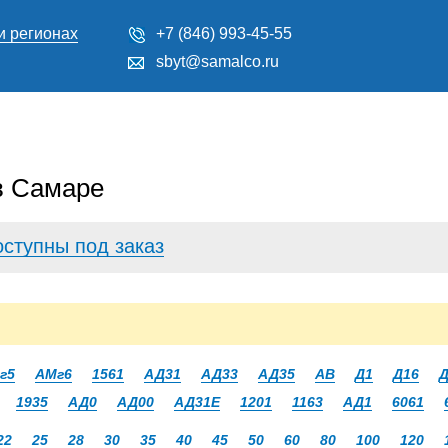
и регионах
+7 (846) 993-45-55
sbyt@samalco.ru
в Самаре
оступны под заказ
г5
АМг6
1561
АД31
АД33
АД35
АВ
Д1
Д16
Д
1935
АД0
АД00
АД31Е
1201
1163
АД1
6061
22
25
28
30
35
40
45
50
60
80
100
120