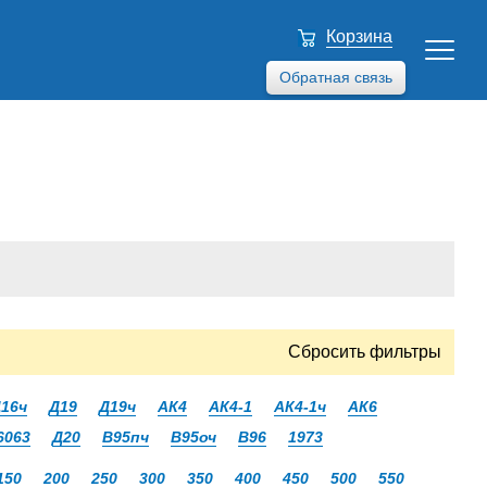
Корзина
Обратная связь
Сбросить фильтры
16ч
Д19
Д19ч
АК4
АК4-1
АК4-1ч
АК6
6063
Д20
В95пч
В95оч
В96
1973
150
200
250
300
350
400
450
500
550