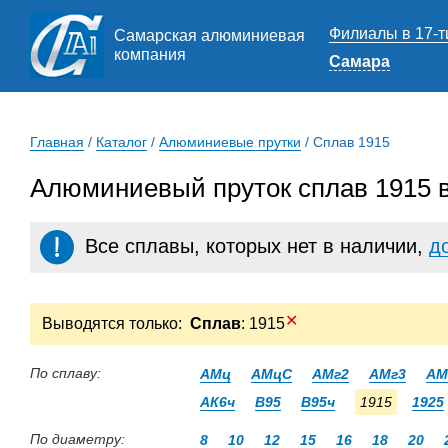
Филиалы в 17-т
Самарская алюминиевая
компания
Самара
Главная
/
Каталог
/
Алюминиевые прутки
/
Сплав 1915
Алюминиевый пруток сплав 1915 
Все сплавы, которых нет в наличии,
д
✕
Выводятся только:
Сплав
: 1915
По сплаву:
АМц
АМцС
АМг2
АМг3
АМ
АК6ч
В95
В95ч
1915
1925
По диаметру:
8
10
12
15
16
18
20