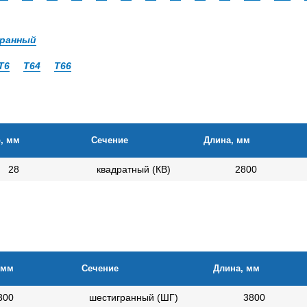
ранный
Т6
Т64
Т66
, мм
Сечение
Длина, мм
28
квадратный (КВ)
2800
 мм
Сечение
Длина, мм
300
шестигранный (ШГ)
3800