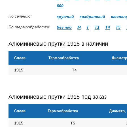
600
По сечению:
круглый
квадратный
шестиг
По термообработке:
без т/о
М
Т
Т1
Т4
Т5
Алюминиевые прутки 1915 в наличии
Сплав
Термообработка
Диаметр
1915
Т4
Алюминиевые прутки 1915 под заказ
Сплав
Термообработка
Диаметр,
1915
Т5