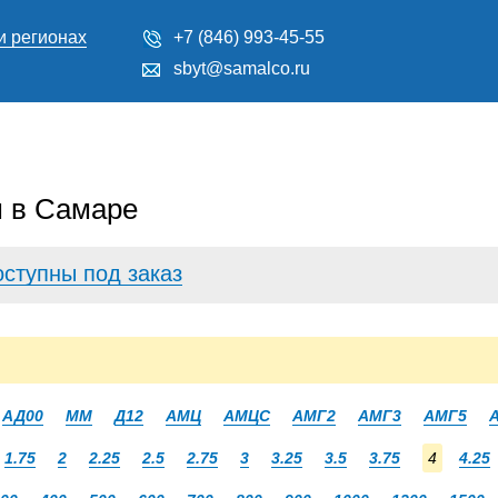
и регионах
+7 (846) 993-45-55
sbyt@samalco.ru
 в Самаре
оступны под заказ
АД00
ММ
Д12
АМЦ
АМЦС
АМГ2
АМГ3
АМГ5
1.75
2
2.25
2.5
2.75
3
3.25
3.5
3.75
4
4.25