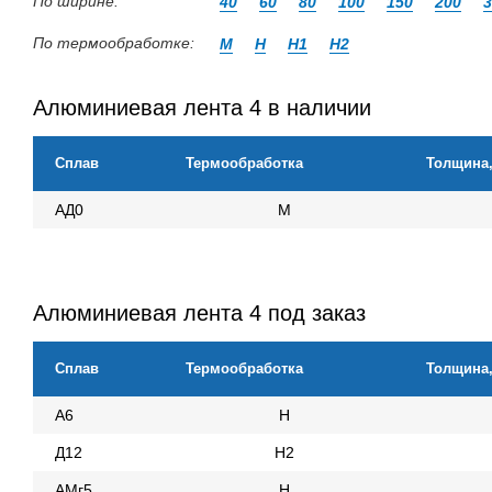
По ширине:
40
60
80
100
150
200
3
По термообработке:
М
Н
Н1
Н2
Алюминиевая лента 4 в наличии
Сплав
Термообработка
Толщина
АД0
М
Алюминиевая лента 4 под заказ
Сплав
Термообработка
Толщина
А6
Н
Д12
Н2
АМг5
Н