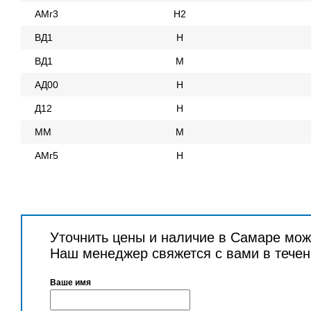
АМг3
Н2
ВД1
Н
ВД1
М
АД00
Н
Д12
Н
ММ
М
АМг5
Н
Уточнить цены и наличие в Самаре мож
Наш менеджер свяжется с вами в течен
Ваше имя