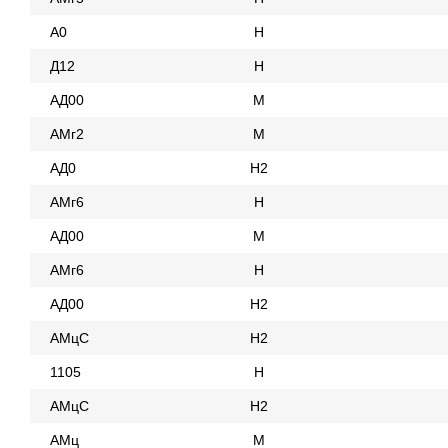
А0
Н
Д12
Н
АД00
М
АМг2
М
АД0
Н2
АМг6
Н
АД00
М
АМг6
Н
АД00
Н2
АМцС
Н2
1105
Н
АМцС
Н2
АМц
М