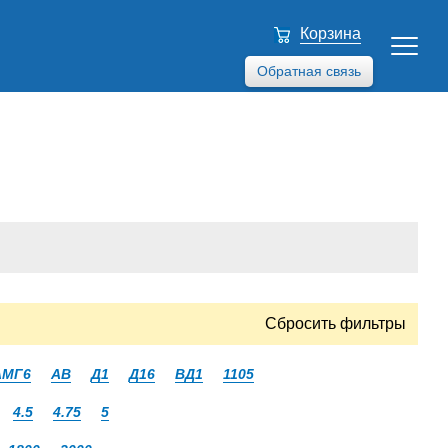
Корзина
Обратная связь
Сбросить фильтры
АМГ6
АВ
Д1
Д16
ВД1
1105
4.5
4.75
5