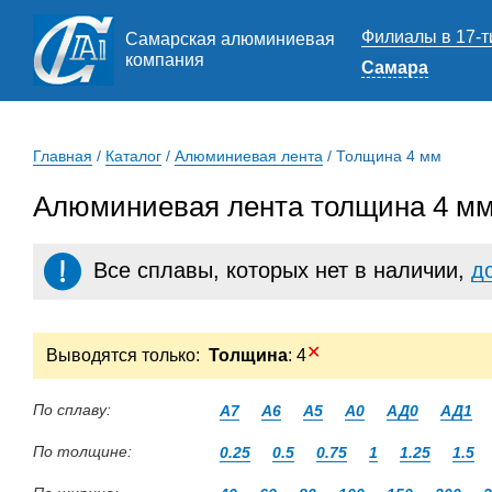
Филиалы в 17-т
Самарская алюминиевая
компания
Самара
Главная
/
Каталог
/
Алюминиевая лента
/
Толщина 4 мм
Алюминиевая лента толщина 4 мм
Все сплавы, которых нет в наличии,
д
✕
Выводятся только:
Толщина
: 4
По сплаву:
А7
А6
А5
А0
АД0
АД1
По толщине:
0.25
0.5
0.75
1
1.25
1.5