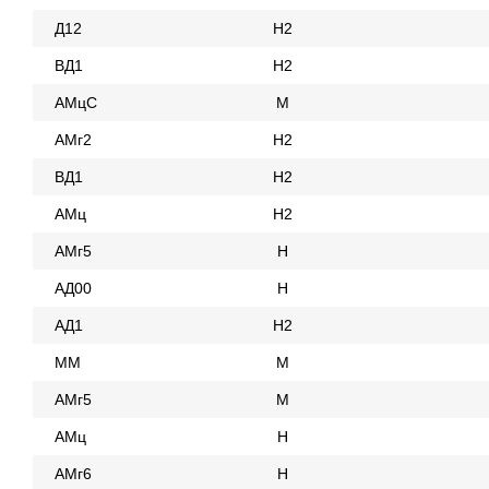
Д12
Н2
ВД1
Н2
АМцС
М
АМг2
Н2
ВД1
Н2
АМц
Н2
АМг5
Н
АД00
Н
АД1
Н2
ММ
М
АМг5
М
АМц
Н
АМг6
Н